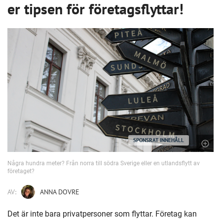
er tipsen för företagsflyttar!
SPONSRAT INNEHÅLL
Några hundra meter? Från norra till södra Sverige eller en utlandsflytt av
företaget?
AV:
ANNA DOVRE
Det är inte bara privatpersoner som flyttar. Företag kan