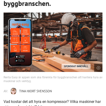
byggbranschen.
SPONSRAT INNEHÅLL
Renta Easy är appen som ska förenkla för byggbranschen att hantera hyra av
maskiner och verktyg.
AV:
TINA HJORT SVENSSON
Vad kostar det att hyra en kompressor? Vilka maskiner har