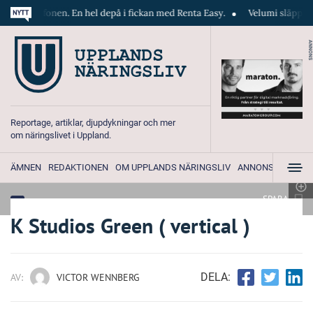
en. En hel depå i fickan med Renta Easy.
Velumi släpper ny mega-lösn
ANNONS
Reportage, artiklar, djupdykningar och mer
om näringslivet i Uppland.
ÄMNEN
REDAKTIONEN
OM UPPLANDS NÄRINGSLIV
ANNONSERA
SPARA
K Studios Green ( vertical )
DELA:
AV:
VICTOR WENNBERG