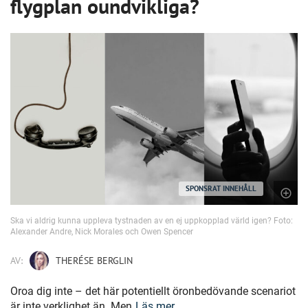
flygplan oundvikliga?
SPONSRAT INNEHÅLL
Ska vi aldrig kunna uppleva tystnaden av en ej uppkopplad värld igen? Foto:
Alexander Andre, Nick Morales och Owen Spencer
AV:
THERÉSE BERGLIN
Oroa dig inte – det här potentiellt öronbedövande scenariot
är inte verklighet än. Men
Läs mer