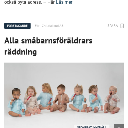
också byta adress. – Här
Läs mer
SPARA
För:
Childscloud AB
FÖRETAGANDE
Alla småbarnsföräldrars
räddning
SPONSRAT INNEHÅLL