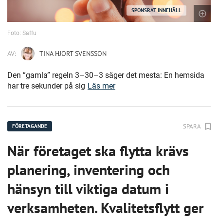
SPONSRAT INNEHÅLL
Foto: Saffu
AV:
TINA HJORT SVENSSON
Den ”gamla” regeln 3–30–3 säger det mesta: En hemsida
har tre sekunder på sig
Läs mer
SPARA
FÖRETAGANDE
När företaget ska flytta krävs
planering, inventering och
hänsyn till viktiga datum i
verksamheten. Kvalitetsflytt ger