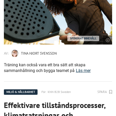
SPONSRAT INNEHÅLL
AV:
TINA HJORT SVENSSON
Träning kan också vara ett bra sätt att skapa
sammanhållning och bygga teamet på
Läs mer
SPARA
För:
KNN B2B Sweden
MILJÖ & HÅLLBARHET
Effektivare tillståndsprocesser,
klimatsatsningar och