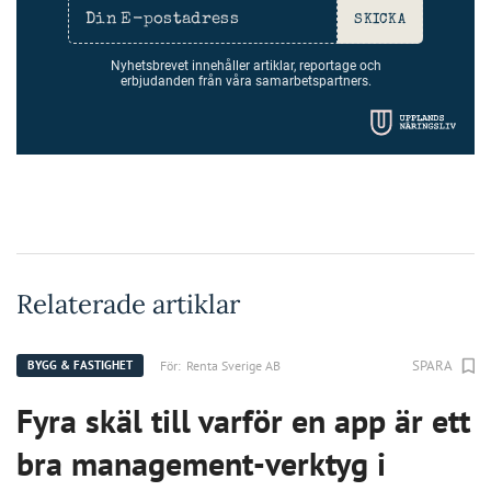
SKICKA
Nyhetsbrevet innehåller artiklar, reportage och
erbjudanden från våra samarbetspartners.
Relaterade artiklar
SPARA
För:
Renta Sverige AB
BYGG & FASTIGHET
Fyra skäl till varför en app är ett
bra management-verktyg i