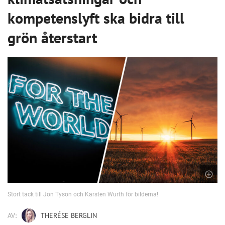
kompetenslyft ska bidra till
grön återstart
Stort tack till Jon Tyson och Karsten Wurth för bilderna!
AV:
THERÉSE BERGLIN