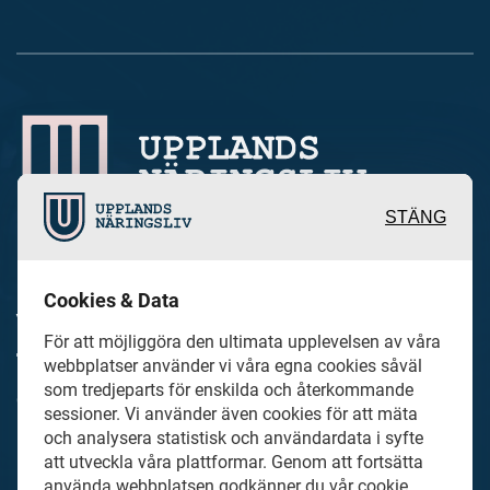
STÄNG
Inspirerande, engagerande och
Cookies & Data
värdefulla berättelser och reportage
För att möjliggöra den ultimata upplevelsen av våra
från och om det lokala näringslivet och
webbplatser använder vi våra egna cookies såväl
som tredjeparts för enskilda och återkommande
dess aktörer samt en hel del annan
sessioner. Vi använder även cookies för att mäta
läsvärt innehåll.
och analysera statistisk och användardata i syfte
att utveckla våra plattformar. Genom att fortsätta
använda webbplatsen godkänner du vår cookie