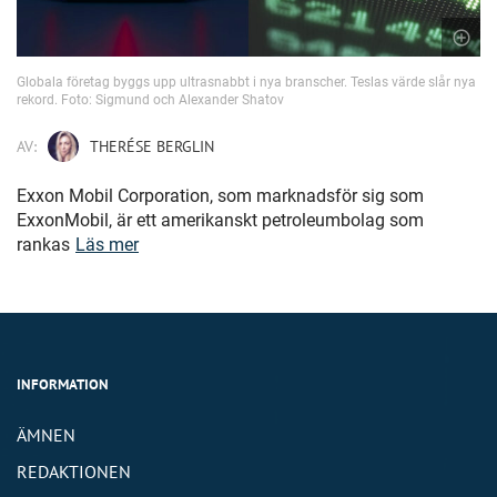
Globala företag byggs upp ultrasnabbt i nya branscher. Teslas värde slår nya
rekord. Foto: Sigmund och Alexander Shatov
AV:
THERÉSE BERGLIN
Exxon Mobil Corporation, som marknadsför sig som
ExxonMobil, är ett amerikanskt petroleumbolag som
rankas
Läs mer
INFORMATION
ÄMNEN
REDAKTIONEN