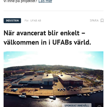
vi inne på projektet?
Läs mer
SPARA
För:
UFAB AB
INDUSTRIN
När avancerat blir enkelt –
välkommen in i UFABs värld.
SPONSRAT INNEHÅLL