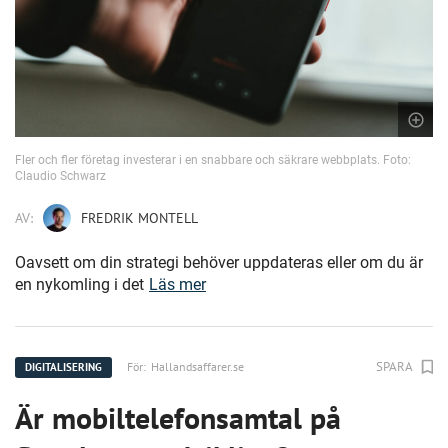
Fler och fler företag investerar i en snabbare och säkrare webbplats. Foto:
Claudio Schwarz
AV:
FREDRIK MONTELL
Oavsett om din strategi behöver uppdateras eller om du är
en nykomling i det
Läs mer
SPARA
För:
Hallandsaffarer.se
DIGITALISERING
Är mobiltelefonsamtal på