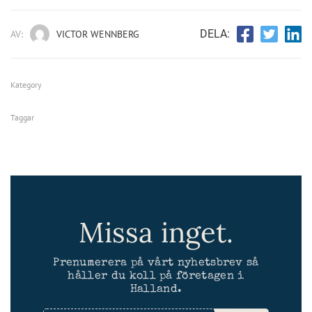
DELA:
AV:
VICTOR WENNBERG
Kategory
Taggar
Missa inget.
Prenumerera på vårt nyhetsbrev så
håller du koll på företagen i
Halland.