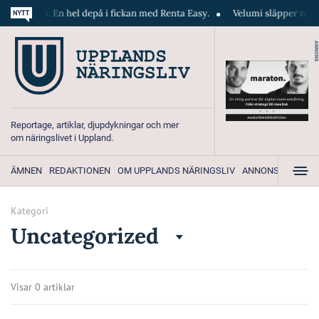
telefonen. En hel depå i fickan med Renta Easy.
Velumi släpper ny me
ANNONS
Reportage, artiklar, djupdykningar och mer
om näringslivet i Uppland.
ÄMNEN
REDAKTIONEN
OM UPPLANDS NÄRINGSLIV
ANNONSERA
Kategori
Uncategorized
Visar 0 artiklar