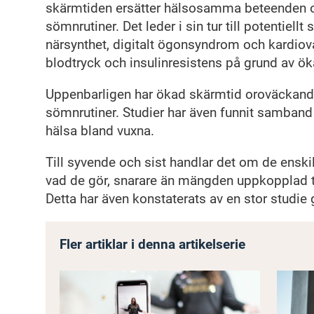
skärmtiden ersätter hälsosamma beteenden o
sömnrutiner. Det leder i sin tur till potentiel
närsynthet, digitalt ögonsyndrom och kardiova
blodtryck och insulinresistens på grund av öka
Uppenbarligen har ökad skärmtid oroväckande
sömnrutiner. Studier har även funnit samband
hälsa bland vuxna.
Till syvende och sist handlar det om de ensk
vad de gör, snarare än mängden uppkopplad ti
Detta har även konstaterats av en stor studi
Fler artiklar i denna artikelserie