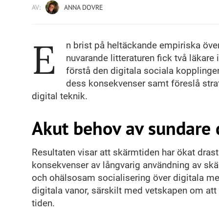
AV:
ANNA DOVRE
E
n brist på heltäckande empiriska öve
nuvarande litteraturen fick två läkar
förstå den digitala sociala kopplinge
dess konsekvenser samt föreslå strat
digital teknik.
Akut behov av sundare d
Resultaten visar att skärmtiden har ökat dra
konsekvenser av långvarig användning av skär
och ohälsosam socialisering över digitala med
digitala vanor, särskilt med vetskapen om att 
tiden.