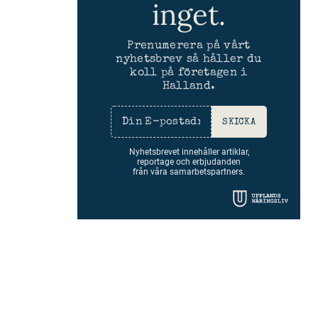
inget.
Prenumerera på vårt
nyhetsbrev så håller du
koll på företagen i
Halland.
SKICKA
Nyhetsbrevet innehåller artiklar,
reportage och erbjudanden
från våra samarbetspartners.