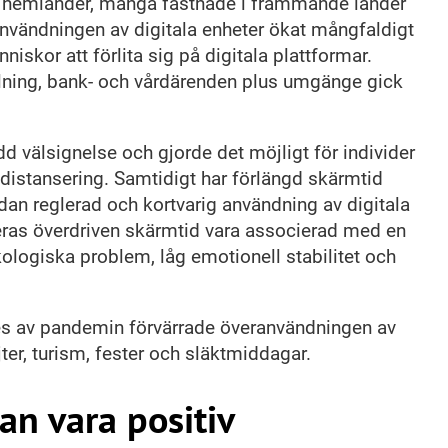
na hemländer, många fastnade i främmande länder
nvändningen av digitala enheter ökat mångfaldigt
iskor att förlita sig på digitala plattformar.
llning, bank- och vårdärenden plus umgänge gick
dd välsignelse och gjorde det möjligt för individer
 distansering. Samtidigt har förlängd skärmtid
an reglerad och kortvarig användning av digitala
teras överdriven skärmtid vara associerad med en
ologiska problem, låg emotionell stabilitet och
es av pandemin förvärrade överanvändningen av
ejter, turism, fester och släktmiddagar.
an vara positiv