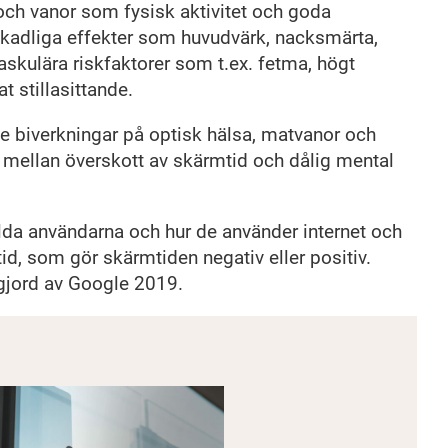
ch vanor som fysisk aktivitet och goda
lt skadliga effekter som huvudvärk, nacksmärta,
skulära riskfaktorer som t.ex. fetma, högt
t stillasittande.
 biverkningar på optisk hälsa, matvanor och
 mellan överskott av skärmtid och dålig mental
ilda användarna och hur de använder internet och
d, som gör skärmtiden negativ eller positiv.
e gjord av Google 2019.