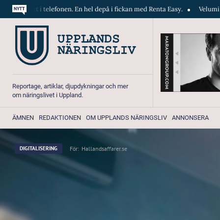
efonen. En hel depå i fickan med Renta Easy.
Velumi släpper ny mega-
Reportage, artiklar, djupdykningar och mer
om näringslivet i Uppland.
ÄMNEN
REDAKTIONEN
OM UPPLANDS NÄRINGSLIV
ANNONSERA
För:
Hallandsaffarer.se
DIGITALISERING