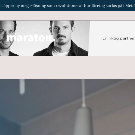
lösning som revolutionerar hur företag surfas på i MetaVerse
Renta 