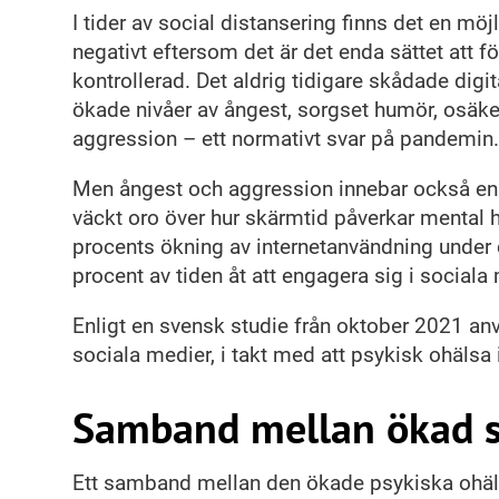
I tider av social distansering finns det en möj
negativt eftersom det är det enda sättet att f
kontrollerad. Det aldrig tidigare skådade digi
ökade nivåer av ångest, sorgset humör, osäker
aggression – ett normativt svar på pandemin
Men ångest och aggression innebar också en ö
väckt oro över hur skärmtid påverkar mental 
procents ökning av internetanvändning unde
procent av tiden åt att engagera sig i sociala
Enligt en svensk studie från oktober 2021 anv
sociala medier, i takt med att psykisk ohälsa 
Samband mellan ökad sk
Ett samband mellan den ökade psykiska ohäl