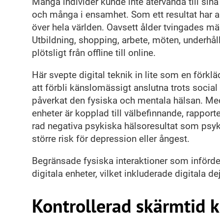
Många individer kunde inte återvända till si
och många i ensamhet. Som ett resultat har a
över hela världen. Oavsett ålder tvingades männ
Utbildning, shopping, arbete, möten, underhå
plötsligt från offline till online.
Här svepte digital teknik in lite som en förklä
att förbli känslomässigt anslutna trots social
påverkat den fysiska och mentala hälsan. Med
enheter är kopplad till välbefinnande, rappor
rad negativa psykiska hälsoresultat som psyk
större risk för depression eller ångest.
Begränsade fysiska interaktioner som införd
digitala enheter, vilket inkluderade digitala d
Kontrollerad skärmtid k