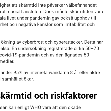
lighet att skärmtid inte påverkar välbefinnandet
örbli socialt ansluten. Dock måste skärmtiden vara
tala livet under pandemin gav också upphov till
het och negativa känslor som irritabilitet och
.
kning av cyberbrott och cyberattacker. Detta har
hälsa. En undersökning registrerade cirka 50–70
r covid-19-pandemin och av den ägnades 50
 medier.
änder 95% av internetanvändarna 8 år eller äldre
i samhället ökar.
ärmtid och riskfaktorer
san kan enligt WHO vara att den ökade