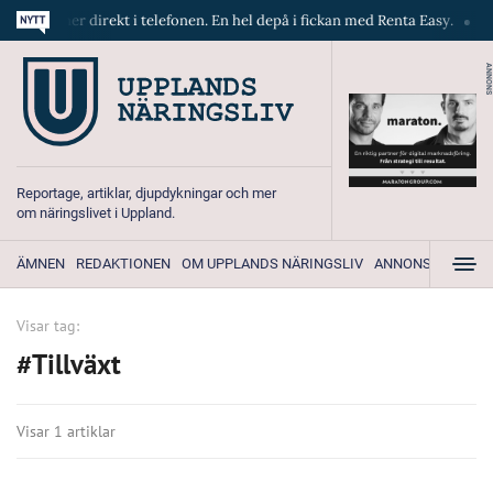
a maskiner direkt i telefonen. En hel depå i fickan med Renta Easy.
V
ANNONS
Reportage, artiklar, djupdykningar och mer
om näringslivet i Uppland.
ÄMNEN
REDAKTIONEN
OM UPPLANDS NÄRINGSLIV
ANNONSERA
Visar tag:
#Tillväxt
Visar 1 artiklar