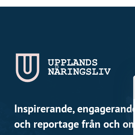
Inspirerande, engagerande
och reportage från och om