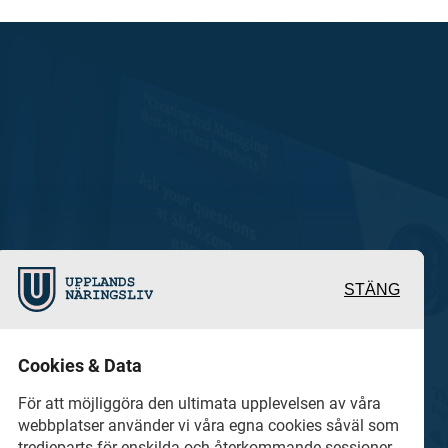
STÄNG
 och värdefulla berättelser
Cookies & Data
 det lokala näringslivet
För att möjliggöra den ultimata upplevelsen av våra
webbplatser använder vi våra egna cookies såväl som
tredjeparts för enskilda och återkommande sessioner.