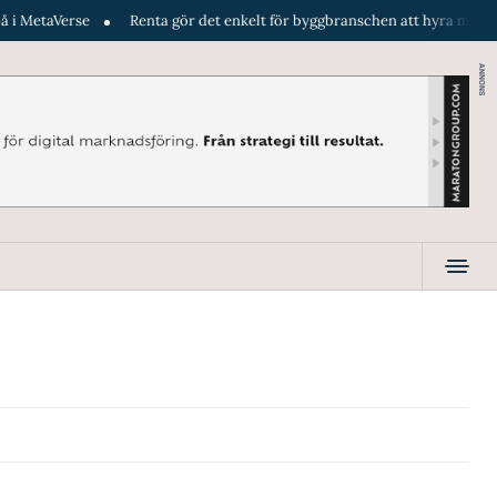
 MetaVerse
Renta gör det enkelt för byggbranschen att hyra maskiner d
ANNONS