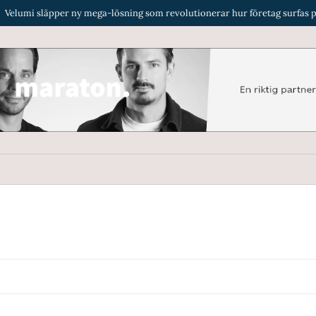
lumi släpper ny mega-lösning som revolutionerar hur företag surfas på i