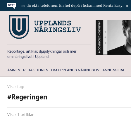
a maskiner direkt i telefonen. En hel depå i fickan med Renta Easy.
Ve
Reportage, artiklar, djupdykningar och mer
om näringslivet i Uppland.
ÄMNEN
REDAKTIONEN
OM UPPLANDS NÄRINGSLIV
ANNONSERA
Visar tag:
#Regeringen
Visar 1 artiklar