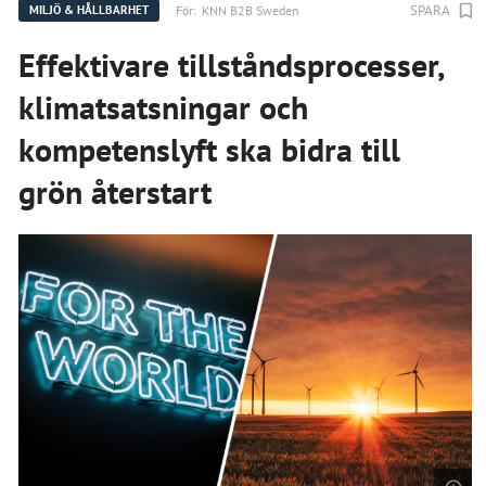
SPARA
För:
KNN B2B Sweden
MILJÖ & HÅLLBARHET
Effektivare tillståndsprocesser,
klimatsatsningar och
kompetenslyft ska bidra till
grön återstart