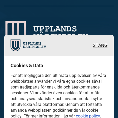
STÄNG
Inspirerande, engagerande och
Cookies & Data
värdefulla berättelser och reportage
För att möjliggöra den ultimata upplevelsen av våra
från och om det lokala näringslivet och
webbplatser använder vi våra egna cookies såväl
dess aktörer samt en hel del annan
som tredjeparts för enskilda och återkommande
sessioner. Vi använder även cookies för att mäta
läsvärt innehåll.
och analysera statistisk och användardata i syfte
att utveckla våra plattformar. Genom att fortsätta
använda webbplatsen godkänner du vår cookie
policy. För mer information, läs vår
cookie policy
.