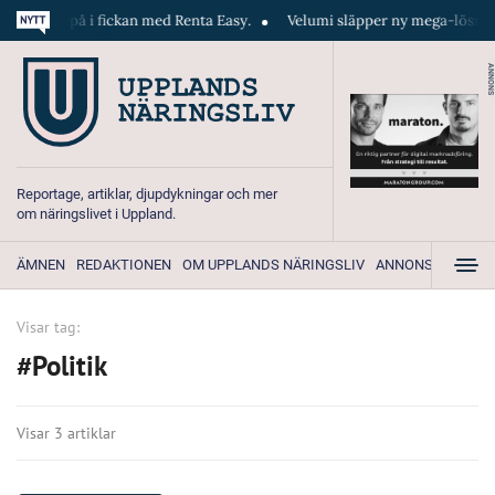
n hel depå i fickan med Renta Easy.
Velumi släpper ny mega-lösning s
ANNONS
Reportage, artiklar, djupdykningar och mer
om näringslivet i Uppland.
ÄMNEN
REDAKTIONEN
OM UPPLANDS NÄRINGSLIV
ANNONSERA
Visar tag:
#Politik
Visar 3 artiklar