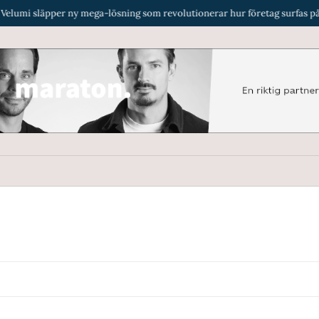
i släpper ny mega-lösning som revolutionerar hur företag surfas på i Me