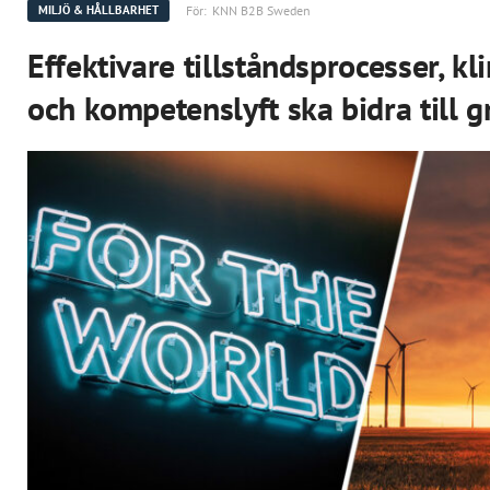
För:
KNN B2B Sweden
MILJÖ & HÅLLBARHET
Effektivare tillståndsprocesser, k
och kompetenslyft ska bidra till g