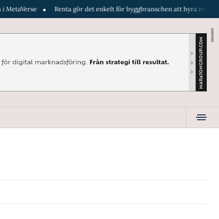
taVerse
Renta gör det enkelt för byggbranschen att hyra maskiner dire
ANNONS