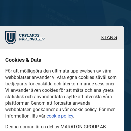
STÄNG
 och värdefulla berättelser
Cookies & Data
 det lokala näringslivet
För att möjliggöra den ultimata upplevelsen av våra
webbplatser använder vi våra egna cookies såväl som
tredjeparts för enskilda och återkommande sessioner.
hel del annan läsvärt
Vi använder även cookies för att mäta och analysera
statistisk och användardata i syfte att utveckla våra
plattformar. Genom att fortsätta använda
webbplatsen godkänner du vår cookie policy. För mer
information, läs vår
cookie policy
.
Denna domän är en del av MARATON GROUP AB