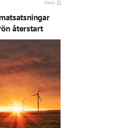
SPARA
limatsatsningar
rön återstart