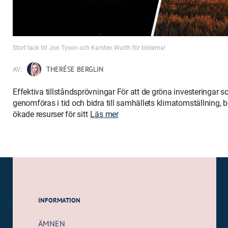
Stort tack till Jon Tyson och Karsten Wurth för bilderna!
AV:
THERÉSE BERGLIN
Effektiva tillståndsprövningar För att de gröna investeringar 
genomföras i tid och bidra till samhällets klimatomställning,
ökade resurser för sitt
Läs mer
INFORMATION
ÄMNEN