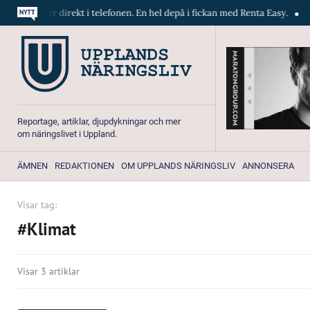
skiner direkt i telefonen. En hel depå i fickan med Renta Easy.
Velum
Reportage, artiklar, djupdykningar och mer
om näringslivet i Uppland.
ÄMNEN
REDAKTIONEN
OM UPPLANDS NÄRINGSLIV
ANNONSERA
Visar tag:
#Klimat
Visar 3 artiklar