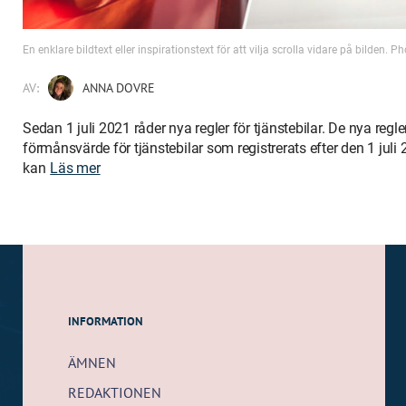
En enklare bildtext eller inspirationstext för att vilja scrolla vidare på bilden. 
AV:
ANNA DOVRE
Sedan 1 juli 2021 råder nya regler för tjänstebilar. De nya regl
förmånsvärde för tjänstebilar som registrerats efter den 1 juli
kan
Läs mer
INFORMATION
ÄMNEN
REDAKTIONEN