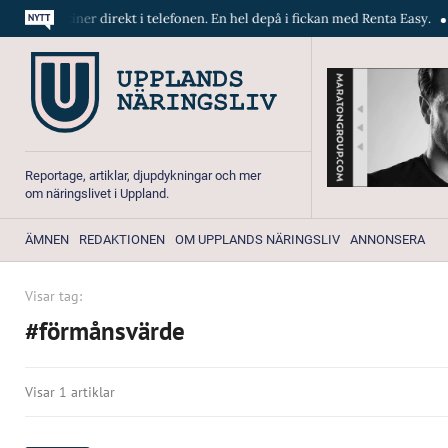
a maskiner direkt i telefonen. En hel depå i fickan med Renta Easy.
Ve
Reportage, artiklar, djupdykningar och mer
om näringslivet i Uppland.
ÄMNEN
REDAKTIONEN
OM UPPLANDS NÄRINGSLIV
ANNONSERA
Visar tag:
#förmånsvärde
Visar 1 artiklar