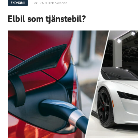
För:
KNN B2B Sweden
EKONOMI
Elbil som tjänstebil?