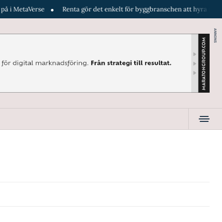
 MetaVerse
Renta gör det enkelt för byggbranschen att hyra maskiner d
ANNONS