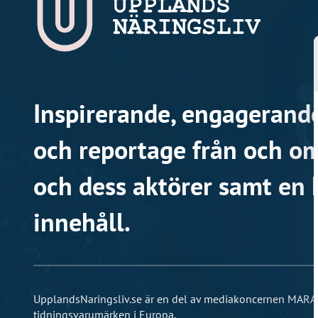
Inspirerande, engagerande
och reportage från och om
och dess aktörer samt en 
innehåll.
UpplandsNaringsliv.se är en del av mediakoncernen MARA
tidningsvarumärken i Europa.