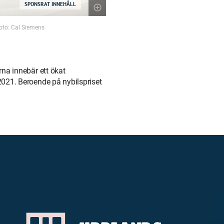
SPONSRAT INNEHÅLL
Photo: Cal Siemens
erna innebär ett ökat
 2021. Beroende på nybilspriset