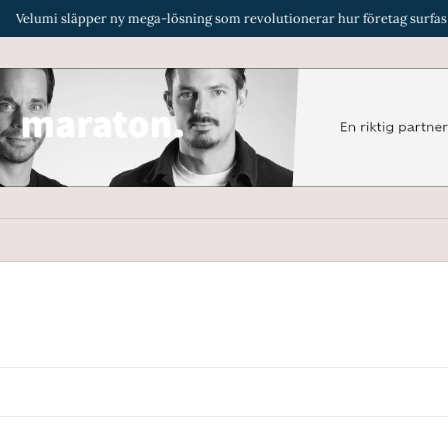
lumi släpper ny mega-lösning som revolutionerar hur företag surfas på i