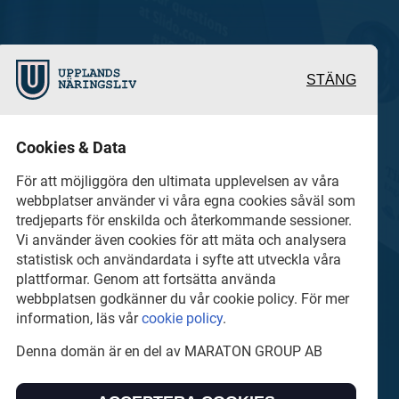
STÄNG
 och värdefulla berättelser
Cookies & Data
 det lokala näringslivet
För att möjliggöra den ultimata upplevelsen av våra
webbplatser använder vi våra egna cookies såväl som
tredjeparts för enskilda och återkommande sessioner.
hel del annan läsvärt
Vi använder även cookies för att mäta och analysera
statistisk och användardata i syfte att utveckla våra
plattformar. Genom att fortsätta använda
webbplatsen godkänner du vår cookie policy. För mer
information, läs vår
cookie policy
.
Denna domän är en del av MARATON GROUP AB
TON GROUP AB som äger och förvaltar digitala