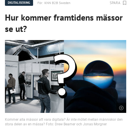
SPARA
För:
KNN B2B Sweden
DIGITALISERING
Hur kommer framtidens mässor
se ut?
Kommer alla mässor att vara digitala? Är inte mötet mellan människor den
stora delen av en mässa? Foto: Drew Beamer och Jonas Morgner