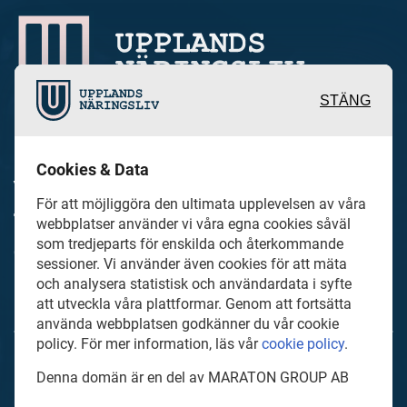
STÄNG
Inspirerande, engagerande och
Cookies & Data
värdefulla berättelser och reportage
För att möjliggöra den ultimata upplevelsen av våra
från och om det lokala näringslivet och
webbplatser använder vi våra egna cookies såväl
dess aktörer samt en hel del annan
som tredjeparts för enskilda och återkommande
sessioner. Vi använder även cookies för att mäta
läsvärt innehåll.
och analysera statistisk och användardata i syfte
att utveckla våra plattformar. Genom att fortsätta
använda webbplatsen godkänner du vår cookie
policy. För mer information, läs vår
cookie policy
.
UpplandsNaringsliv.se är en del av mediakoncernen
Denna domän är en del av MARATON GROUP AB
MARATON GROUP AB som äger och förvaltar digitala