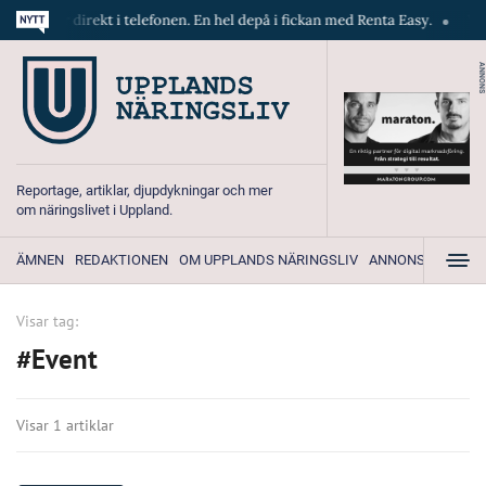
skiner direkt i telefonen. En hel depå i fickan med Renta Easy.
Velum
ANNONS
Reportage, artiklar, djupdykningar och mer
om näringslivet i Uppland.
ÄMNEN
REDAKTIONEN
OM UPPLANDS NÄRINGSLIV
ANNONSERA
Visar tag:
#Event
Visar 1 artiklar